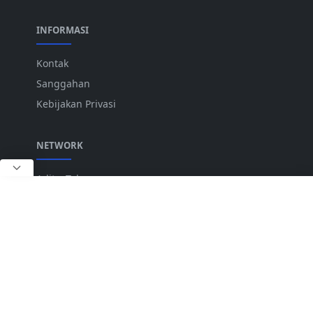
INFORMASI
Kontak
Sanggahan
Kebijakan Privasi
NETWORK
AdityaTekno
Saham AdityaTekno
IKUTI KAMI