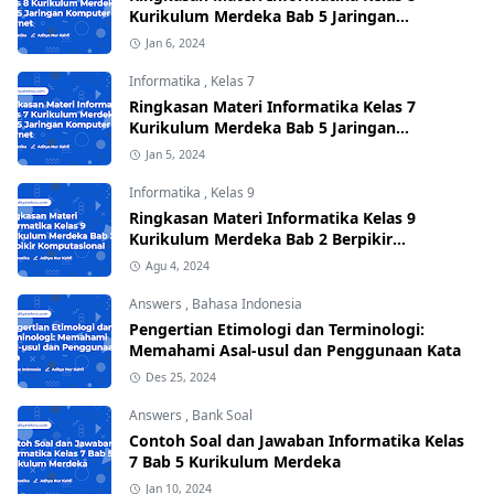
Kurikulum Merdeka Bab 5 Jaringan
Komputer dan Internet
Jan 6, 2024
Informatika
,
Kelas 7
Ringkasan Materi Informatika Kelas 7
Kurikulum Merdeka Bab 5 Jaringan
Komputer dan Internet
Jan 5, 2024
Informatika
,
Kelas 9
Ringkasan Materi Informatika Kelas 9
Kurikulum Merdeka Bab 2 Berpikir
Komputasional
Agu 4, 2024
Answers
,
Bahasa Indonesia
Pengertian Etimologi dan Terminologi:
Memahami Asal-usul dan Penggunaan Kata
Des 25, 2024
Answers
,
Bank Soal
Contoh Soal dan Jawaban Informatika Kelas
7 Bab 5 Kurikulum Merdeka
Jan 10, 2024